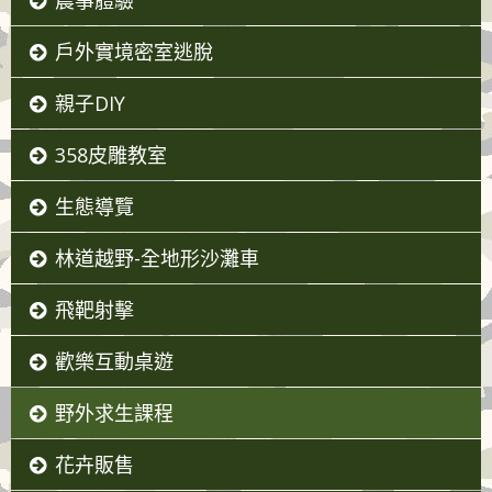
農事體驗
戶外實境密室逃脫
親子DIY
358皮雕教室
生態導覽
林道越野-全地形沙灘車
飛靶射擊
歡樂互動桌遊
野外求生課程
花卉販售