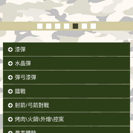
漆彈
水晶彈
彈弓漆彈
鐳戰
射箭/弓箭對戰
烤肉\火鍋\外燴\控窯