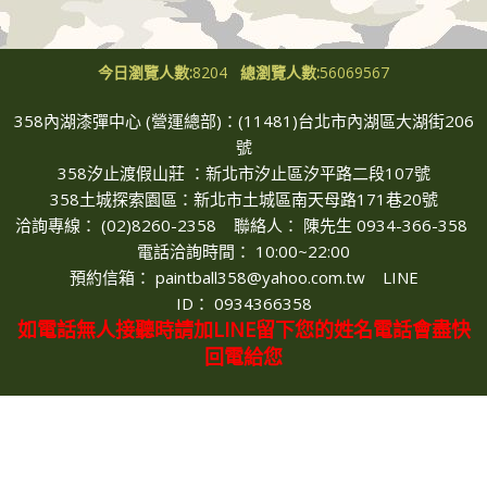
今日瀏覽人數:
8204
總瀏覽人數:
56069567
358內湖漆彈中心 (營運總部)：(11481)台北市內湖區大湖街206
號
358汐止渡假山莊 ：新北市汐止區汐平路二段107號
358土城探索園區：新北市土城區南天母路171巷20號
洽詢專線： (02)8260-2358 聯絡人
：
陳先生 0934-366-358
電話洽詢時間
： 10
:00~22:00
預約信箱
：
paintball358@yahoo.com.tw LINE
ID：
0934366358
如電話無人接聽時請加LINE留下您的姓名電話會盡快
回電給您