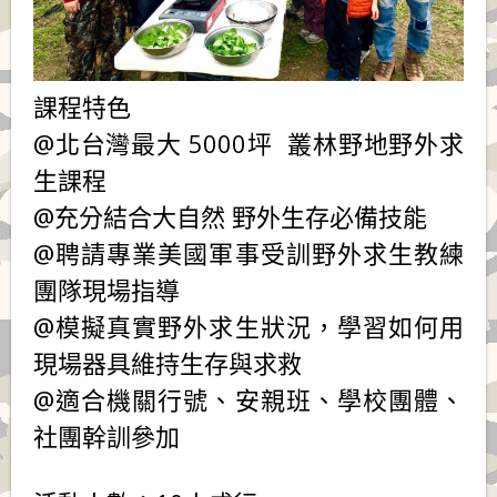
課程特色
@北台灣最大 5000坪 叢林野地野外求
生課程
@充分結合大自然 野外生存必備技能
@聘請專業美國軍事受訓野外求生教練
團隊現場指導
@模擬真實野外求生狀況，學習如何用
現場器具維持生存與求救
@適合機關行號、安親班、學校團體、
社團幹訓參加