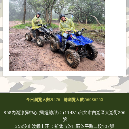
今日瀏覽人數:
9476
總瀏覽人數:
56086250
358內湖漆彈中心 (營運總部)：(11481)台北市內湖區大湖街206
號
358汐止渡假山莊 ：新北市汐止區汐平路二段107號